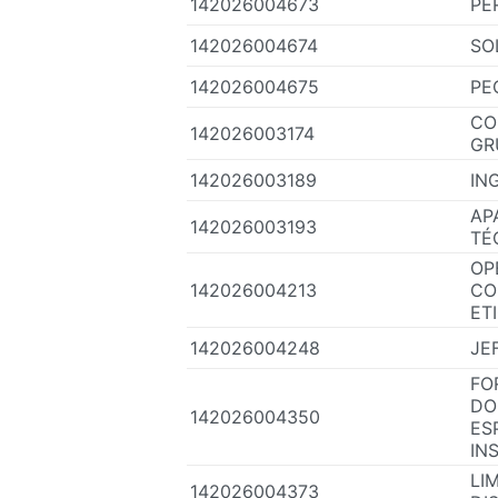
142026004673
PE
142026004674
SO
142026004675
PE
CO
142026003174
GR
142026003189
IN
AP
142026003193
TÉ
OP
142026004213
CO
ET
142026004248
JE
FO
DO
142026004350
ES
IN
LI
142026004373