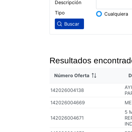
Descripción
Tipo
Cualquiera
Buscar
Resultados encontrad
Número Oferta
D
AY
142026004138
PA
142026004669
ME
5 
142026004671
RE
IN