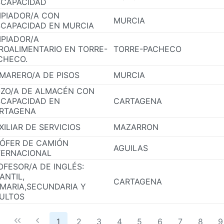
SCAPACIDAD
MPIADOR/A CON
MURCIA
SCAPACIDAD EN MURCIA
MPIADOR/A
ROALIMENTARIO EN TORRE-
TORRE-PACHECO
CHECO.
MARERO/A DE PISOS
MURCIA
ZO/A DE ALMACÉN CON
SCAPACIDAD EN
CARTAGENA
RTAGENA
XILIAR DE SERVICIOS
MAZARRON
ÓFER DE CAMIÓN
AGUILAS
TERNACIONAL
OFESOR/A DE INGLÉS:
ANTIL,
CARTAGENA
IMARIA,SECUNDARIA Y
ULTOS
1
2
3
4
5
6
7
8
9
)