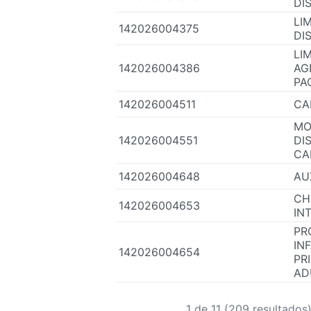
DI
LI
142026004375
DI
LI
142026004386
AG
PA
142026004511
CA
MO
142026004551
DI
CA
142026004648
AU
CH
142026004653
IN
PR
INF
142026004654
PR
AD
1 de 11 (209 resultados